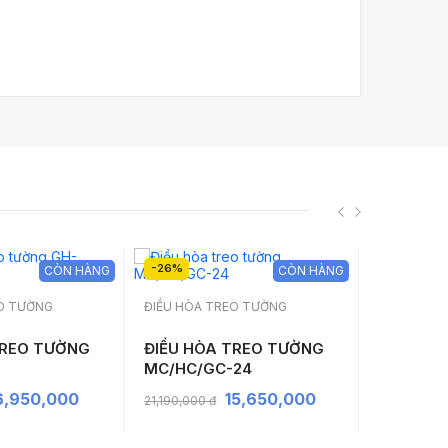
-26%
-26%
CÒN HÀNG
CÒN HÀNG
EO TƯỜNG
ĐIỀU HÒA TREO TƯỜNG
ĐIỀU HÒA 
TREO TƯỜNG
ĐIỀU HÒA TREO TƯỜNG
ĐIỀU HÒ
MC/HC/GC-24
MC/HC/G
6,950,000
15,650,000
21,190,000 đ
17,290,000 