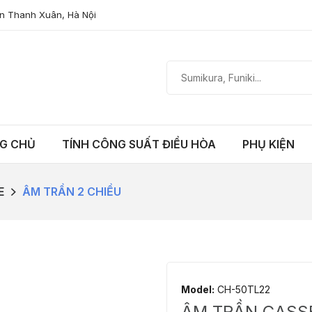
n Thanh Xuân, Hà Nội
G CHỦ
TÍNH CÔNG SUẤT ĐIỀU HÒA
PHỤ KIỆN
E
ÂM TRẦN 2 CHIỀU
Model:
CH-50TL22
ÂM TRẦN CASSE