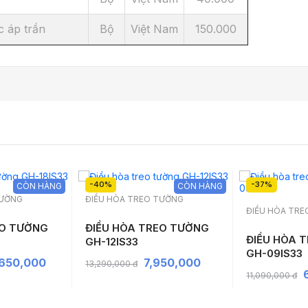
c áp trần
Bộ
Việt Nam
150.000
-40%
-37%
CÒN HÀNG
CÒN HÀNG
TƯỜNG
ĐIỀU HÒA TREO TƯỜNG
ĐIỀU HÒA TR
EO TƯỜNG
ĐIỀU HÒA TREO TƯỜNG
ĐIỀU HÒA 
GH-12IS33
GH-09IS33
,650,000
7,950,000
13,290,000 đ
11,090,000 đ