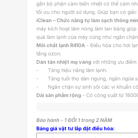
gắn bộ phận cảm biến nhiệt có thể cảm nhậ
tối ưu cho người sử dụng. Giúp bạn có giấc
iClean – Chức năng tự làm sạch thông mi
máy kích hoạt làm nóng làm tan băng giúp l
quả làm lạnh của máy cũng như ngăn chặn s
Môi chất lạnh R410A
- Điều hòa cho hơi lạ
tầng ozon.
Dàn tản nhiệt mạ vàng
với những ưu điểm v
- Tăng hiệu năng làm lạnh.
- Tăng tuổi thọ dàn ngưng, ngăn ngừa sự
- Ngăn chặn sự sinh sôi các vi khuẩn có 
Dải sản phẩm rộng
- Có công suất từ 180
Bảo hành - 1 ĐỔI 1 trong 2 NĂM
Bảng giá vật tư lắp đặt điều hòa: