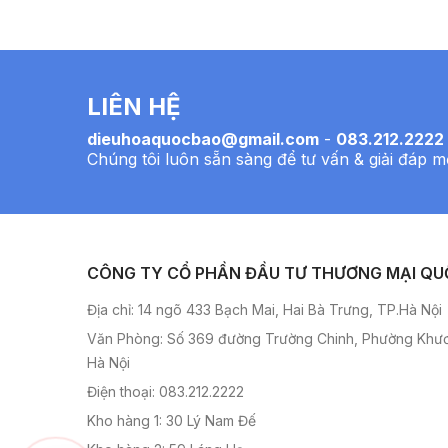
LIÊN HỆ
dieuhoaquocbao@gmail.com
-
083.212.2222
Chúng tôi luôn sẵn sàng để tư vấn & giải đáp m
CÔNG TY CỔ PHẦN ĐẦU TƯ THƯƠNG MẠI QU
Địa chỉ: 14 ngõ 433 Bạch Mai, Hai Bà Trưng, TP.Hà Nội
Văn Phòng: Số 369 đường Trường Chinh, Phường Khư
Hà Nội
Điện thoại: 083.212.2222
Kho hàng 1: 30 Lý Nam Đế