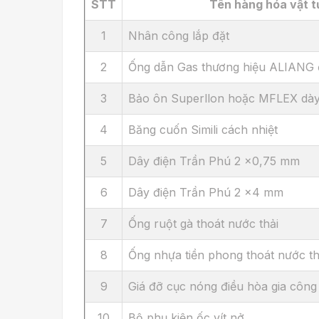
STT
Tên hàng hóa vật t
1
Nhân công lắp đặt
2
Ống dẫn Gas thương hiệu ALIANG 
3
Bảo ôn Superllon hoặc MFLEX dà
4
Băng cuốn Simili cách nhiệt
5
Dây điện Trần Phú 2 x0,75 mm
6
Dây điện Trần Phú 2 x4 mm
7
Ống ruột gà thoát nước thải
8
Ống nhựa tiền phong thoát nước th
9
Giá đỡ cục nóng điều hòa gia công
10
Bộ phụ kiện ốc vít nở