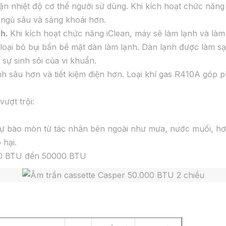
n nhiệt độ cơ thể người sử dùng. Khi kích hoạt chức năng 
 ngủ sâu và sảng khoái hơn.
nh.
Khi kích hoạt chức năng iClean, máy sẽ làm lạnh và là
oại bỏ bụi bẩn bề mặt dàn làm lạnh. Dàn lạnh được làm sạc
ự sinh sôi của vi khuẩn.
nh sâu hơn và tiết kiệm điện hơn. Loại khí gas R410A góp 
ượt trội:
 bào mòn từ tác nhân bên ngoài như mưa, nước muối, hơi
hại.
00 BTU đến 50000 BTU