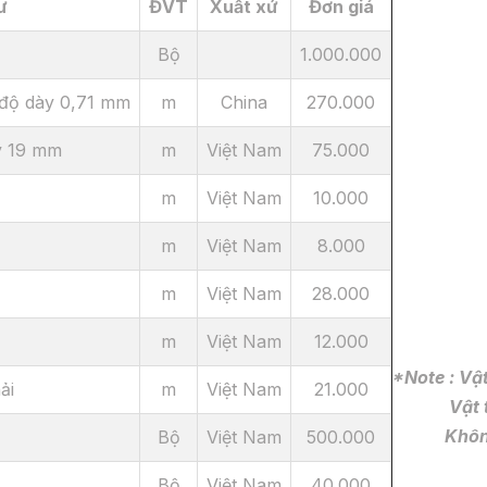
ư
ĐVT
Xuất xứ
Đơn giá
Bộ
1.000.000
độ dày 0,71 mm
m
China
270.000
y 19 mm
m
Việt Nam
75.000
m
Việt Nam
10.000
m
Việt Nam
8.000
m
Việt Nam
28.000
m
Việt Nam
12.000
*Note : Vậ
ải
m
Việt Nam
21.000
Vật tư đ
Không bảo
Bộ
Việt Nam
500.000
Bộ
Việt Nam
40.000