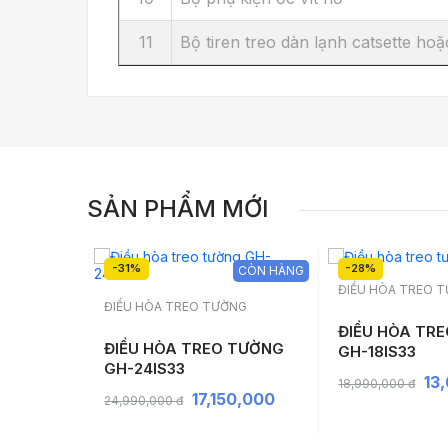
11
Bộ tiren treo dàn lạnh catsette hoặ
SẢN PHẨM MỚI
-31%
-28%
CÒN HÀNG
CÒN HÀNG
ĐIỀU HÒA TREO 
NG
ĐIỀU HÒA TREO TƯỜNG
ĐIỀU HÒA TR
 TƯỜNG
ĐIỀU HÒA TREO TƯỜNG
GH-18IS33
GH-24IS33
13
18,990,000 đ
,000
17,150,000
24,990,000 đ