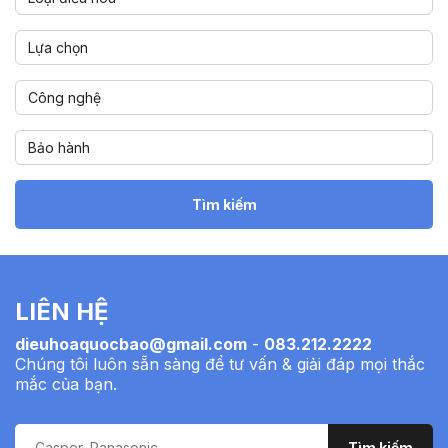
Tìm kiếm
LIÊN HỆ
dieuhoaquocbao@gmail.com
-
083.212.2222
Chúng tôi luôn sẵn sàng để tư vấn & giải đáp mọi thắc
mắc của bạn.