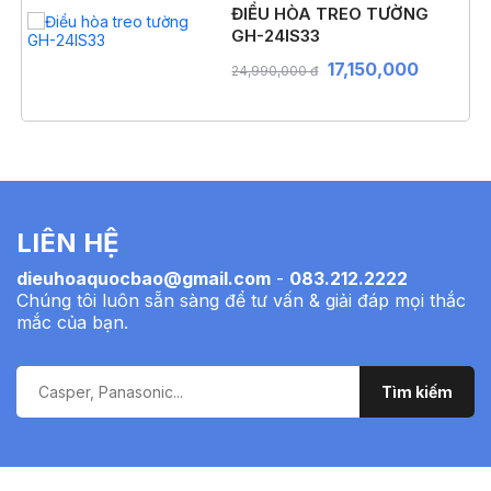
ĐIỀU HÒA TREO TƯỜNG
GH-24IS33
17,150,000
24,990,000 đ
LIÊN HỆ
dieuhoaquocbao@gmail.com
-
083.212.2222
Chúng tôi luôn sẵn sàng để tư vấn & giải đáp mọi thắc
mắc của bạn.