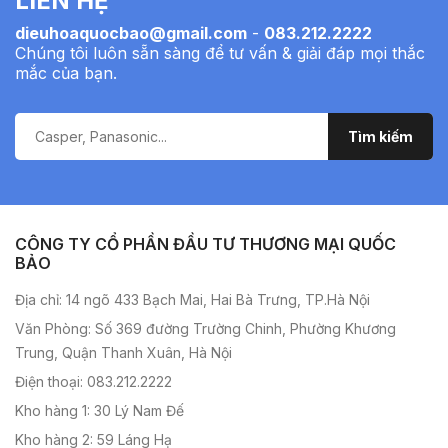
LIÊN HỆ
dieuhoaquocbao@gmail.com
-
083.212.2222
Chúng tôi luôn sẵn sàng để tư vấn & giải đáp mọi thắc
mắc của bạn.
CÔNG TY CỔ PHẦN ĐẦU TƯ THƯƠNG MẠI QUỐC
BẢO
Địa chỉ: 14 ngõ 433 Bạch Mai, Hai Bà Trưng, TP.Hà Nội
Văn Phòng: Số 369 đường Trường Chinh, Phường Khương
Trung, Quận Thanh Xuân, Hà Nội
Điện thoại: 083.212.2222
Kho hàng 1: 30 Lý Nam Đế
Kho hàng 2: 59 Láng Hạ