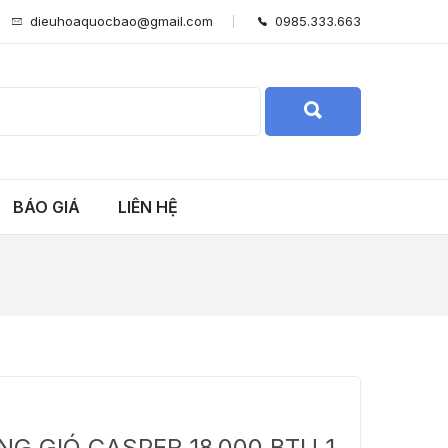
dieuhoaquocbao@gmail.com
0985.333.663
BÁO GIÁ
LIÊN HỆ
G GIÓ CASPER 18.000 BTU 1