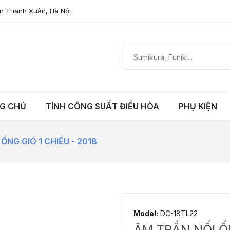
n Thanh Xuân, Hà Nội
G CHỦ
TÍNH CÔNG SUẤT ĐIỀU HÒA
PHỤ KIỆN
 ỐNG GIÓ 1 CHIỀU - 2018
Model:
DC-18TL22
ÂM TRẦN NỐI ỐN