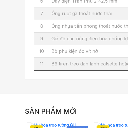
6
Dây điện Trần Phú 2 x2,5 mm
7
Ống ruột gà thoát nước thải
8
Ống nhựa tiền phong thoát nước th
9
Giá đỡ cục nóng điều hòa chống l
10
Bộ phụ kiện ốc vít nở
11
Bộ tiren treo dàn lạnh catsette hoặ
SẢN PHẨM MỚI