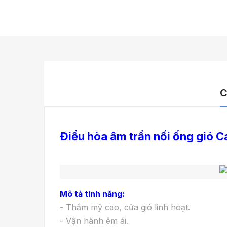
C
Điều hòa âm trần nối ống gió 
Mô tả tính năng:
- Thẩm mỹ cao, cửa gió linh hoạt.
- Vận hành êm ái.