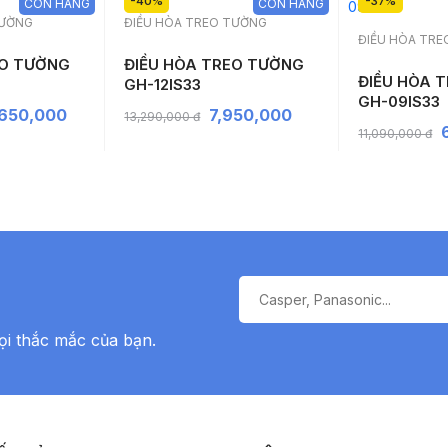
-40%
-37%
CÒN HÀNG
CÒN HÀNG
TƯỜNG
ĐIỀU HÒA TREO TƯỜNG
ĐIỀU HÒA TR
EO TƯỜNG
ĐIỀU HÒA TREO TƯỜNG
ĐIỀU HÒA 
GH-12IS33
GH-09IS33
,650,000
7,950,000
13,290,000 đ
11,090,000 đ
ọi thắc mắc của bạn.