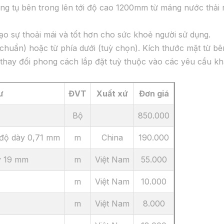
 tụ bên trong lên tới độ cao 1200mm từ máng nước thải ra
tạo sự thoải mái và tốt hơn cho sức khoẻ người sử dụng.
 chuẩn) hoặc từ phía dưới (tuỳ chọn). Kích thước mặt từ bê
hay đổi phong cách lắp đặt tuỳ thuộc vào các yêu cầu khác
ư
ĐVT
Xuất xứ
Đơn giá
Bộ
850.000
độ dày 0,71 mm
m
China
190.000
y 19 mm
m
Việt Nam
55.000
m
Việt Nam
10.000
m
Việt Nam
8.000