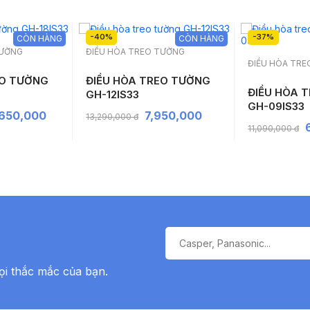
-40%
-37%
CÒN HÀNG
CÒN HÀNG
TƯỜNG
ĐIỀU HÒA TREO TƯỜNG
ĐIỀU HÒA TR
EO TƯỜNG
ĐIỀU HÒA TREO TƯỜNG
ĐIỀU HÒA 
GH-12IS33
GH-09IS33
,650,000
7,950,000
13,290,000 đ
11,090,000 đ
ọi thắc mắc của bạn.