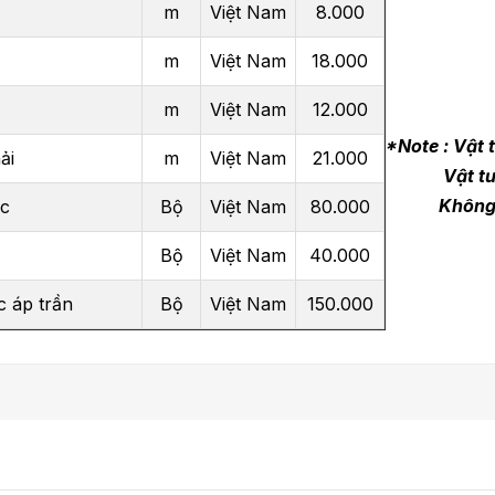
m
Việt Nam
8.000
m
Việt Nam
18.000
m
Việt Nam
12.000
*Note : Vật
ải
m
Việt Nam
21.000
Vật tư đư
Không bảo 
ực
Bộ
Việt Nam
80.000
Bộ
Việt Nam
40.000
c áp trần
Bộ
Việt Nam
150.000