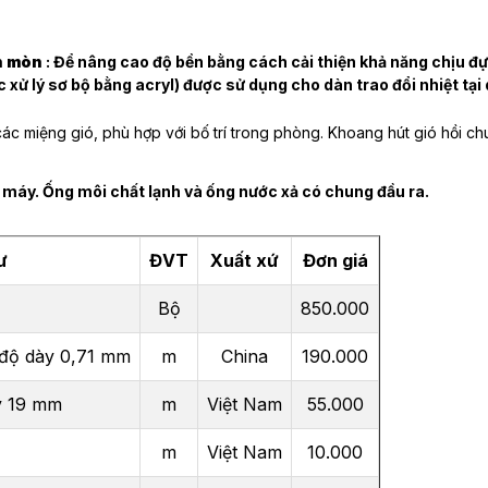
n mòn
: Để nâng cao độ bền bằng cách cải thiện khả năng chịu đ
 xử lý sơ bộ bằng acryl) được sử dụng cho dàn trao đổi nhiệt tại
ác miệng gió, phù hợp với bố trí trong phòng. Khoang hút gió hồi ch
 máy. Ống môi chất lạnh và ống nước xả có chung đầu ra.
ư
ĐVT
Xuất xứ
Đơn giá
Bộ
850.000
độ dày 0,71 mm
m
China
190.000
y 19 mm
m
Việt Nam
55.000
m
Việt Nam
10.000