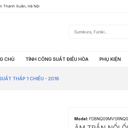
n Thanh Xuân, Hà Nội
G CHỦ
TÍNH CÔNG SUẤT ĐIỀU HÒA
PHỤ KIỆN
SUẤT THẤP 1 CHIỀU - 2018
Model:
FDBNQ09MV1/RNQ0
ÂM TRẦN NỐI ỐN