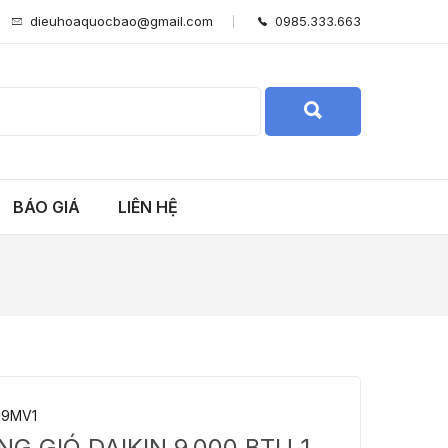
dieuhoaquocbao@gmail.com
0985.333.663
BÁO GIÁ
LIÊN HỆ
9MV1
G GIÓ DAIKIN 9.000 BTU 1