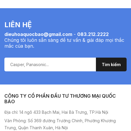
LIÊN HỆ
dieuhoaquocbao@gmail.com
-
083.212.2222
Chúng tôi luôn sẵn sàng để tư vấn & giải đáp mọi thắc
mắc của bạn.
CÔNG TY CỔ PHẦN ĐẦU TƯ THƯƠNG MẠI QUỐC
BẢO
Địa chỉ: 14 ngõ 433 Bạch Mai, Hai Bà Trưng, TP.Hà Nội
Văn Phòng: Số 369 đường Trường Chinh, Phường Khương
Trung, Quận Thanh Xuân, Hà Nội