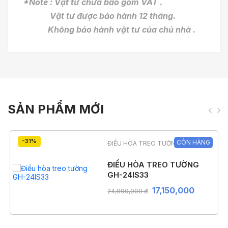
*Note : Vật tư chưa bao gồm VAT .
Vật tư được bảo hành 12 tháng.
Không bảo hành vật tư của chủ nhà .
SẢN PHẨM MỚI
-31%
CÒN HÀNG
ĐIỀU HÒA TREO TƯỜNG
ĐIỀU HÒA TREO TƯỜNG
GH-24IS33
17,150,000
24,990,000 đ