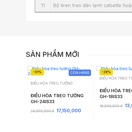
11
Bộ tiren treo dàn lạnh catsette hoặ
SẢN PHẨM MỚI
-31%
-28%
CÒN HÀNG
CÒN HÀNG
ĐIỀU HÒA TREO 
NG
ĐIỀU HÒA TREO TƯỜNG
ĐIỀU HÒA TR
 TƯỜNG
ĐIỀU HÒA TREO TƯỜNG
GH-18IS33
GH-24IS33
13
18,990,000 đ
,000
17,150,000
24,990,000 đ