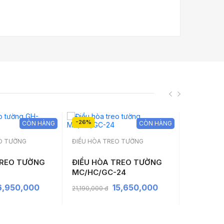
-26%
-26%
CÒN HÀNG
CÒN HÀNG
EO TƯỜNG
ĐIỀU HÒA TREO TƯỜNG
ĐIỀU HÒA 
TREO TƯỜNG
ĐIỀU HÒA TREO TƯỜNG
ĐIỀU HÒ
MC/HC/GC-24
MC/HC/G
6,950,000
15,650,000
21,190,000 đ
17,290,000 