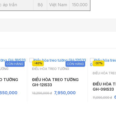
c áp trần
Bộ
Việt Nam
150.000
-40%
-37%
CÒN HÀNG
CÒN HÀNG
TƯỜNG
ĐIỀU HÒA TREO TƯỜNG
ĐIỀU HÒA TR
EO TƯỜNG
ĐIỀU HÒA TREO TƯỜNG
ĐIỀU HÒA 
GH-12IS33
GH-09IS33
,650,000
7,950,000
13,290,000 đ
11,090,000 đ