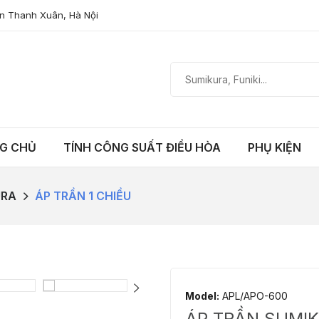
n Thanh Xuân, Hà Nội
G CHỦ
TÍNH CÔNG SUẤT ĐIỀU HÒA
PHỤ KIỆN
URA
ÁP TRẦN 1 CHIỀU
Model:
APL/APO-600
ÁP TRẦN SUMIK