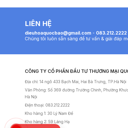
LIÊN HỆ
dieuhoaquocbao@gmail.com
-
083.212.2222
Chúng tôi luôn sẵn sàng để tư vấn & giải đáp m
CÔNG TY CỔ PHẦN ĐẦU TƯ THƯƠNG MẠI QU
Địa chỉ: 14 ngõ 433 Bạch Mai, Hai Bà Trưng, TP.Hà Nội
Văn Phòng: Số 369 đường Trường Chinh, Phường Khư
Hà Nội
Điện thoại: 083.212.2222
Kho hàng 1: 30 Lý Nam Đế
Kho hàng 2: 59 Láng Hạ