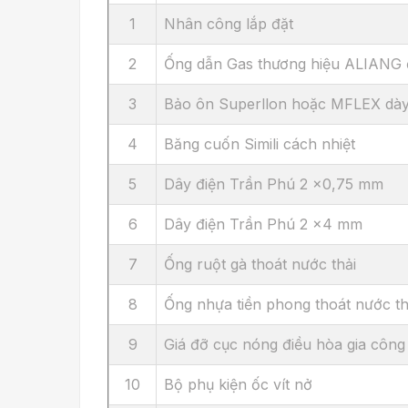
1
Nhân công lắp đặt
2
Ống dẫn Gas thương hiệu ALIANG 
3
Bảo ôn Superllon hoặc MFLEX dà
4
Băng cuốn Simili cách nhiệt
5
Dây điện Trần Phú 2 x0,75 mm
6
Dây điện Trần Phú 2 x4 mm
7
Ống ruột gà thoát nước thải
8
Ống nhựa tiền phong thoát nước th
9
Giá đỡ cục nóng điều hòa gia công
10
Bộ phụ kiện ốc vít nở