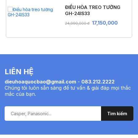
ĐIỀU HÒA TREO TƯỜNG
GH-24IS33
17,150,000
24,990,000 đ
LIÊN HỆ
dieuhoaquocbao@gmail.com
-
083.212.2222
Chúng tôi luôn sẵn sàng để tư vấn & giải đáp mọi thắc
mắc của bạn.