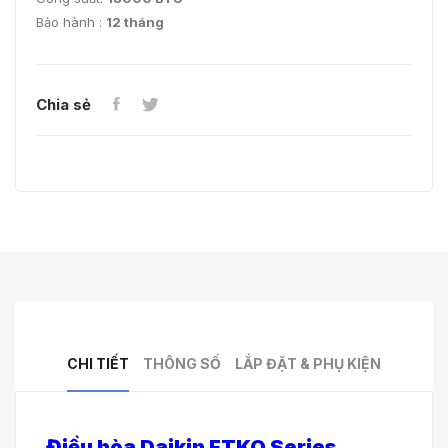
Bảo hành :
12 tháng
Chia sẻ
CHI TIẾT
THÔNG SỐ
LẮP ĐẶT & PHỤ KIỆN
Điều hòa Daikin FTKQ Series