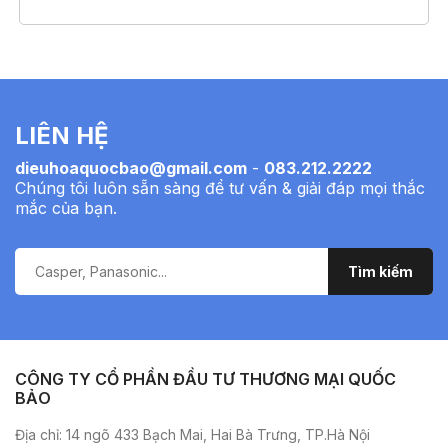
LIÊN HỆ
dieuhoaquocbao@gmail.com
-
083.212.2222
Chúng tôi luôn sẵn sàng để tư vấn & giải đáp mọi thắc
mắc của bạn.
CÔNG TY CỔ PHẦN ĐẦU TƯ THƯƠNG MẠI QUỐC
BẢO
Địa chỉ: 14 ngõ 433 Bạch Mai, Hai Bà Trưng, TP.Hà Nội