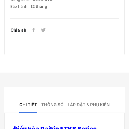
Bảo hành :
12 tháng
Chia sẻ
CHI TIẾT
THÔNG SỐ
LẮP ĐẶT & PHỤ KIỆN
Điều hòa Daikin FTKS Series