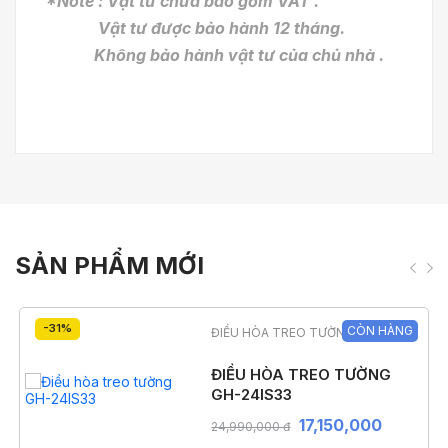
*Note : Vật tư chưa bao gồm VAT .
Vật tư được bảo hành 12 tháng.
Không bảo hành vật tư của chủ nhà .
SẢN PHẨM MỚI
-31%
CÒN HÀNG
ĐIỀU HÒA TREO TƯỜNG
ĐIỀU HÒA TREO TƯỜNG
GH-24IS33
17,150,000
24,990,000 đ