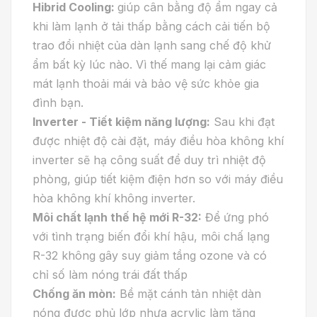
Hibrid Cooling:
giúp cân bằng độ ẩm ngay cả
khi làm lạnh ở tải thấp bằng cách cải tiến bộ
trao đổi nhiệt của dàn lạnh sang chế độ khử
ẩm bất kỳ lúc nào. Vì thế mang lại cảm giác
mát lạnh thoải mái và bảo vệ sức khỏe gia
đình bạn.
Inverter - Tiết kiệm năng lượng:
Sau khi đạt
được nhiệt độ cài đặt, máy điều hòa không khí
inverter sẽ hạ công suất để duy trì nhiệt độ
phòng, giúp tiết kiệm điện hơn so với máy điều
hòa không khí không inverter.
Môi chất lạnh thế hệ mới R-32:
Để ứng phó
với tình trạng biến đổi khí hậu, môi chấ lạng
R-32 không gây suy giảm tầng ozone và có
chỉ số làm nóng trái đất thấp
Chống ăn mòn:
Bề mặt cánh tản nhiệt dàn
nóng được phủ lớp nhựa acrylic làm tăng