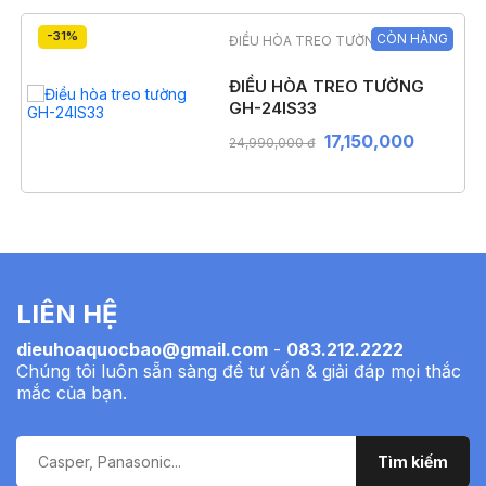
-31%
CÒN HÀNG
ĐIỀU HÒA TREO TƯỜNG
ĐIỀU HÒA TREO TƯỜNG
GH-24IS33
17,150,000
24,990,000 đ
LIÊN HỆ
dieuhoaquocbao@gmail.com
-
083.212.2222
Chúng tôi luôn sẵn sàng để tư vấn & giải đáp mọi thắc
mắc của bạn.