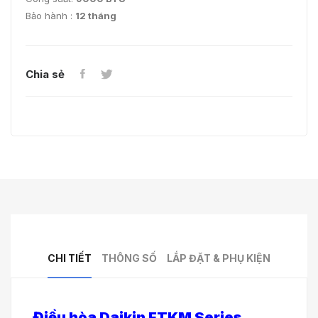
Bảo hành :
12 tháng
Chia sẻ
CHI TIẾT
THÔNG SỐ
LẮP ĐẶT & PHỤ KIỆN
Điều hòa Daikin FTKM Series