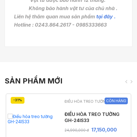
Vật tư được bảo hành 12 tháng.
Không bảo hành vật tư của chủ nhà .
Liên hệ thăm quan mua sản phẩm
tại đây .
Hotline : 0243.864.2617 - 0985333663
SẢN PHẨM MỚI
-31%
CÒN HÀNG
ĐIỀU HÒA TREO TƯỜNG
ĐIỀU HÒA TREO TƯỜNG
GH-24IS33
17,150,000
24,990,000 đ