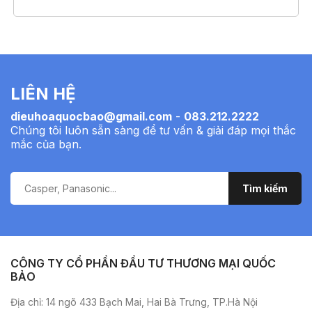
LIÊN HỆ
dieuhoaquocbao@gmail.com
-
083.212.2222
Chúng tôi luôn sẵn sàng để tư vấn & giải đáp mọi thắc
mắc của bạn.
CÔNG TY CỔ PHẦN ĐẦU TƯ THƯƠNG MẠI QUỐC
BẢO
Địa chỉ: 14 ngõ 433 Bạch Mai, Hai Bà Trưng, TP.Hà Nội