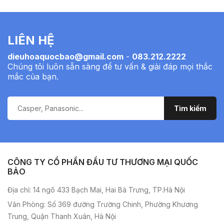
LIÊN HỆ
dieuhoaquocbao@gmail.com
-
083.212.2222
Chúng tôi luôn sẵn sàng để tư vấn & giải đáp mọi thắc
mắc của bạn.
CÔNG TY CỔ PHẦN ĐẦU TƯ THƯƠNG MẠI QUỐC
BẢO
Địa chỉ: 14 ngõ 433 Bạch Mai, Hai Bà Trưng, TP.Hà Nội
Văn Phòng: Số 369 đường Trường Chinh, Phường Khương
Trung, Quận Thanh Xuân, Hà Nội