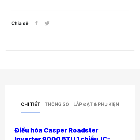
Chia sẻ
CHI TIẾT
THÔNG SỐ
LẮP ĐẶT & PHỤ KIỆN
Điều hòa Casper Roadster
Inverter 9000 BTU 1 chiều IC-