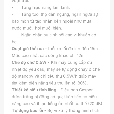
vượt trội:
- Tăng hiệu năng làm lạnh.
- Tăng tuổi thọ dàn ngưng, ngăn ngừa sự
bào mòn từ tác nhân bên ngoài như mưa,
nước muối, hơi muối biển.
- Ngăn chặn sự sinh sôi các vi khuẩn có
hại.
Quạt gió thổi xa
- thổi xa tối đa lên đến 15m.
Mức cao nhất các dòng khác chỉ 12m.
Chế độ chờ 0,5W
- Khi máy cung cấp đủ
nhiệt độ yêu cầu, máy sẽ tự động chạy ở chế
độ standby và chỉ tiêu thụ 0,5W/h giúp máy
tiết kiệm điện năng tiêu thụ lên tới 80%.
Thiết kế siêu tĩnh lặng
- Điều hòa Casper
được trăng bị động cơ quạt tiên tiến có hiệu
năng cao và ít tạo tiếng ồn nhất có thể (20 dB)
Tự động báo lỗi
- Bộ vi xử lý thông minh tích