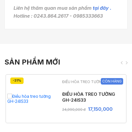
Liên hệ thăm quan mua sản phẩm
tại đây .
Hotline : 0243.864.2617 - 0985333663
SẢN PHẨM MỚI
-31%
CÒN HÀNG
ĐIỀU HÒA TREO TƯỜNG
ĐIỀU HÒA TREO TƯỜNG
GH-24IS33
17,150,000
24,990,000 đ