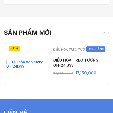
SẢN PHẨM MỚI
-31%
CÒN HÀNG
ĐIỀU HÒA TREO TƯỜNG
ĐIỀU HÒA TREO TƯỜNG
GH-24IS33
17,150,000
24,990,000 đ
LIÊN HỆ