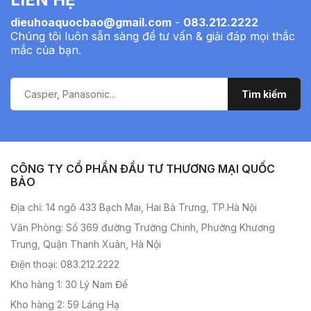
dieuhoaquocbao@gmail.com
-
083.212.2222
Chúng tôi luôn sẵn sàng để tư vấn & giải đáp mọi thắc
mắc của bạn.
CÔNG TY CỔ PHẦN ĐẦU TƯ THƯƠNG MẠI QUỐC
BẢO
Địa chỉ: 14 ngõ 433 Bạch Mai, Hai Bà Trưng, TP.Hà Nội
Văn Phòng: Số 369 đường Trường Chinh, Phường Khương
Trung, Quận Thanh Xuân, Hà Nội
Điện thoại: 083.212.2222
Kho hàng 1: 30 Lý Nam Đế
Kho hàng 2: 59 Láng Hạ