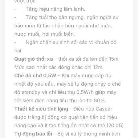
vượt trội:
- Tăng hiệu năng làm lạnh.
- Tăng tuổi thọ dàn ngưng, ngăn ngừa sự
bào mòn từ tác nhân bên ngoài như mưa,
nước muối, hơi muối biển.
- Ngăn chặn sự sinh sôi các vi khuẩn có
hại.
Quạt gió thổi xa
- thổi xa tối đa lên đến 15m.
Mức cao nhất các dòng khác chỉ 12m.
Chế độ chờ 0,5W
- Khi máy cung cấp đủ
nhiệt độ yêu cầu, máy sẽ tự động chạy ở chế
độ standby và chỉ tiêu thụ 0,5W/h giúp máy
tiết kiệm điện năng tiêu thụ lên tới 80%.
Thiết kế siêu tĩnh lặng
- Điều hòa Casper
được trăng bị động cơ quạt tiên tiến có hiệu
năng cao và ít tạo tiếng ồn nhất có thể (20 dB)
Tự động báo lỗi
- Bộ vi xử lý thông minh tích