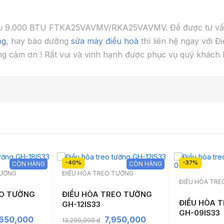
 chiều 9.000 BTU FTKA25VAVMV/RKA25VAVMV. Để được tư v
ng
, hay bảo dưỡng
sửa máy điều hoà
thì liên hệ ngay với 
ng cảm ơn ! Rất vui và vinh hạnh được phục vụ quý khách 
-40%
-37%
CÒN HÀNG
CÒN HÀNG
TƯỜNG
ĐIỀU HÒA TREO TƯỜNG
ĐIỀU HÒA TR
EO TƯỜNG
ĐIỀU HÒA TREO TƯỜNG
ĐIỀU HÒA 
GH-12IS33
GH-09IS33
,650,000
7,950,000
13,290,000 đ