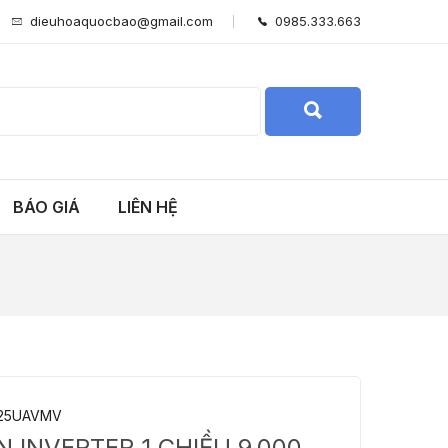
dieuhoaquocbao@gmail.com
0985.333.663
BÁO GIÁ
LIÊN HỆ
25UAVMV
N INVERTER 1 CHIỀU 9.000