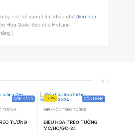
ấn kỹ hơn về sản phẩm khác như
điều hòa
Điều Hòa Quốc Bảo qua HotLine
hàng !
-26%
-26%
CÒN HÀNG
CÒN HÀNG
EO TƯỜNG
ĐIỀU HÒA TREO TƯỜNG
ĐIỀU HÒA 
TREO TƯỜNG
ĐIỀU HÒA TREO TƯỜNG
ĐIỀU HÒ
MC/HC/GC-24
MC/HC/G