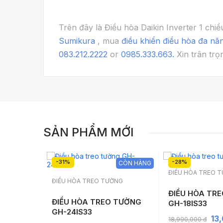
Trên đây là Điều hòa Daikin Inverter 1
Sumikura
, mua
điều khiển điều hòa đa nă
083.212.2222
or
0985.333.663.
Xin trân trọ
SẢN PHẨM MỚI
-31%
-28%
CÒN HÀNG
CÒN HÀNG
ĐIỀU HÒA TREO 
NG
ĐIỀU HÒA TREO TƯỜNG
ĐIỀU HÒA TR
 TƯỜNG
ĐIỀU HÒA TREO TƯỜNG
GH-18IS33
GH-24IS33
13
18,990,000 đ