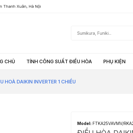
n Thanh Xuân, Hà Nội
G CHỦ
TÍNH CÔNG SUẤT ĐIỀU HÒA
PHỤ KIỆN
ỀU HOÀ DAIKIN INVERTER 1 CHIỀU
Model:
FTKA25VAVMV/RKA
ĐIỀU HÒA DAIKI