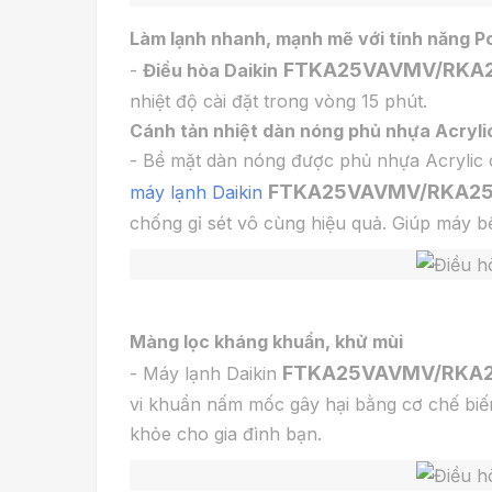
Làm lạnh nhanh, mạnh mẽ với tính năng 
FTKA25VAVMV/RKA
-
Điều hòa Daikin
nhiệt độ cài đặt trong vòng 15 phút.
Cánh tản nhiệt dàn nóng phủ nhựa Acryl
- Bề mặt dàn nóng được phủ nhựa Acrylic c
FTKA25VAVMV/RKA2
máy lạnh Daikin
chống gỉ sét vô cùng hiệu quả. Giúp máy bề
Màng lọc kháng khuẩn, khử mùi
FTKA25VAVMV/RKA
- Máy lạnh Daikin
vi khuẩn nấm mốc gây hại bằng cơ chế biến
khỏe cho gia đình bạn.