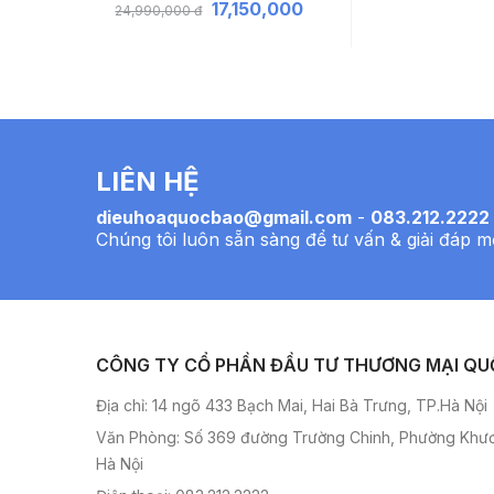
,000
17,150,000
24,990,000 đ
LIÊN HỆ
dieuhoaquocbao@gmail.com
-
083.212.2222
Chúng tôi luôn sẵn sàng để tư vấn & giải đáp m
CÔNG TY CỔ PHẦN ĐẦU TƯ THƯƠNG MẠI QU
Địa chỉ: 14 ngõ 433 Bạch Mai, Hai Bà Trưng, TP.Hà Nội
Văn Phòng: Số 369 đường Trường Chinh, Phường Khư
Hà Nội