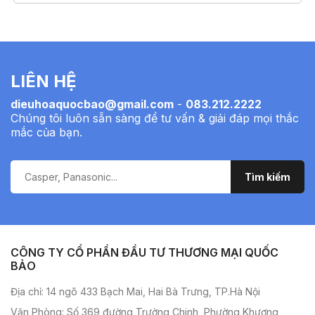
LIÊN HỆ
dieuhoaquocbao@gmail.com
-
083.212.2222
Chúng tôi luôn sẵn sàng để tư vấn & giải đáp mọi thắc
mắc của bạn.
CÔNG TY CỔ PHẦN ĐẦU TƯ THƯƠNG MẠI QUỐC
BẢO
Địa chỉ: 14 ngõ 433 Bạch Mai, Hai Bà Trưng, TP.Hà Nội
Văn Phòng: Số 369 đường Trường Chinh, Phường Khương