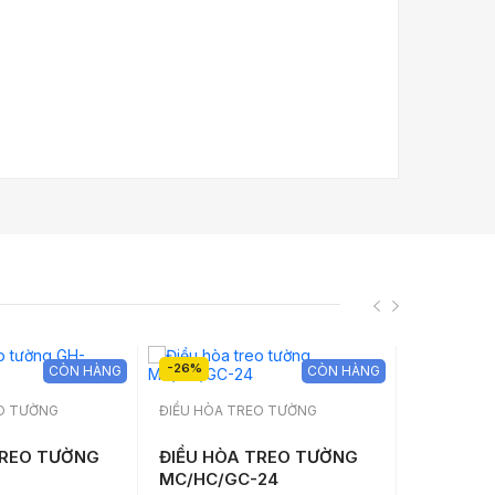
-26%
-26%
CÒN HÀNG
CÒN HÀNG
EO TƯỜNG
ĐIỀU HÒA TREO TƯỜNG
ĐIỀU HÒA 
TREO TƯỜNG
ĐIỀU HÒA TREO TƯỜNG
ĐIỀU HÒ
MC/HC/GC-24
MC/HC/G