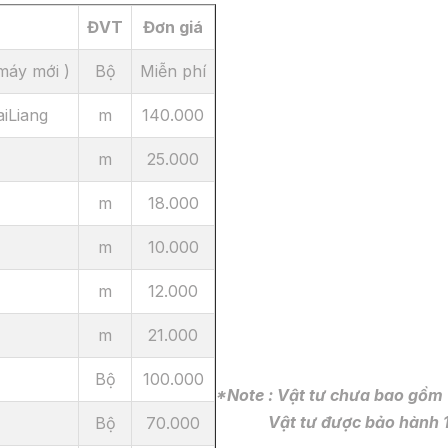
ĐVT
Đơn giá
(máy mới )
Bộ
Miễn phí
iLiang
m
140.000
m
25.000
m
18.000
m
10.000
m
12.000
m
21.000
Bộ
100.000
*Note : Vật tư chưa bao gồm 
Vật tư được bảo hành 1
Bộ
70.000