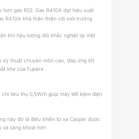
ạp hơn gas R22. Gas R410A đạt hiệu suất
gas R410A khá thân thiện với môi trường
n khí hậu tương đối khắc nghiệt tại Việt
ộ kỹ thuật chuyên môn cao, đáp ứng tốt
t khe của Fujiaire
hỉ tiêu thụ 0,5W/h giúp máy tiết kiệm điện
ăng này đó là điều khiển từ xa Casper được
u và sảng khoái hơn