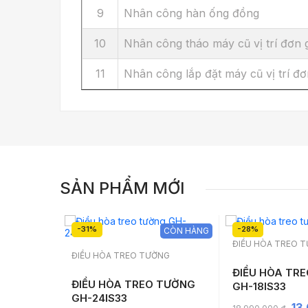
9
Nhân công hàn ống đồng
10
Nhân công tháo máy cũ vị trí đơn 
11
Nhân công lắp đặt máy cũ vị trí đơ
SẢN PHẨM MỚI
-31%
-28%
CÒN HÀNG
CÒN HÀNG
ĐIỀU HÒA TREO 
NG
ĐIỀU HÒA TREO TƯỜNG
ĐIỀU HÒA TR
 TƯỜNG
ĐIỀU HÒA TREO TƯỜNG
GH-18IS33
GH-24IS33
13