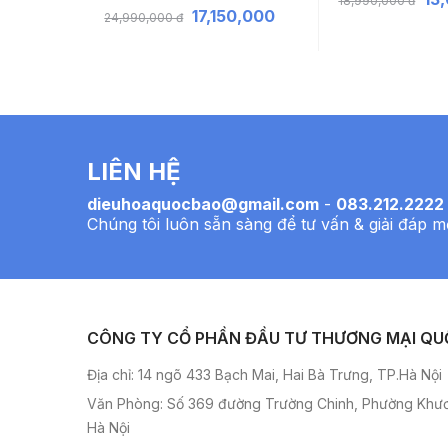
18,990,000 đ
,000
17,150,000
24,990,000 đ
LIÊN HỆ
dieuhoaquocbao@gmail.com
-
083.212.2222
Chúng tôi luôn sẵn sàng để tư vấn & giải đáp m
CÔNG TY CỔ PHẦN ĐẦU TƯ THƯƠNG MẠI QU
Địa chỉ: 14 ngõ 433 Bạch Mai, Hai Bà Trưng, TP.Hà Nội
Văn Phòng: Số 369 đường Trường Chinh, Phường Khư
Hà Nội