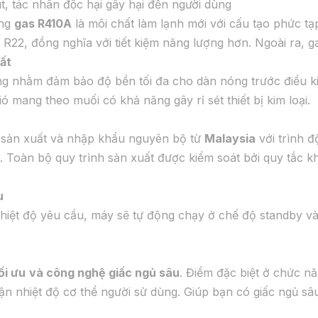
t, tác nhân độc hại gây hại đến người dùng
ụng
gas R410A
là môi chất làm lạnh mới với cấu tạo phức t
 R22, đồng nghĩa với tiết kiệm năng lượng hơn. Ngoài ra, 
ất
àng nhằm đảm bảo độ bền tối đa cho dàn nóng trước điều kiệ
 mang theo muối có khả năng gây rỉ sét thiết bị kim loại.
sản xuất và nhập khẩu nguyên bộ từ
Malaysia
với trình đ
 Toàn bộ quy trình sản xuất được kiểm soát bởi quy tắc khắ
u
iệt độ yêu cầu, máy sẽ tự động chạy ở chế độ standby và c
ối ưu
và công nghệ giấc ngủ sâu
. Điểm đặc biệt ở chức n
n nhiệt độ cơ thể người sử dùng. Giúp bạn có giấc ngủ sâ