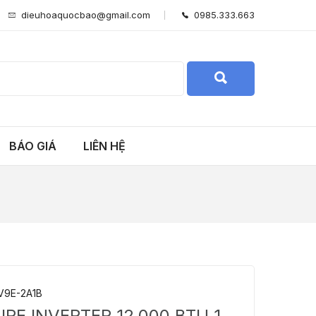
dieuhoaquocbao@gmail.com
0985.333.663
BÁO GIÁ
LIÊN HỆ
V9E-2A1B
IRE INVERTER 12.000 BTU 1