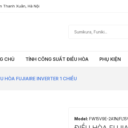
n Thanh Xuân, Hà Nội
G CHỦ
TÍNH CÔNG SUẤT ĐIỀU HÒA
PHỤ KIỆN
ỀU HÒA FUJIAIRE INVERTER 1 CHIỀU
Model:
FW15V9E-2A1N/FL15
ĐIỀU HÒA FUJIA