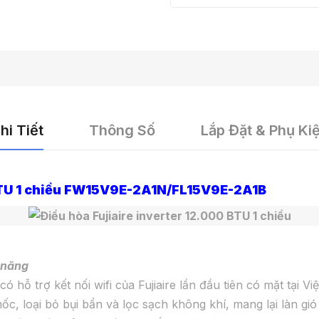
hi Tiết
Thông Số
Lắp Đặt & Phụ Ki
 BTU 1 chiều FW15V9E-2A1N/FL15V9E-2A1B
n năng
ó hỗ trợ kết nối wifi của Fujiaire lần đầu tiên có mặt tại Vi
c, loại bỏ bụi bẩn và lọc sạch không khí, mang lại làn g