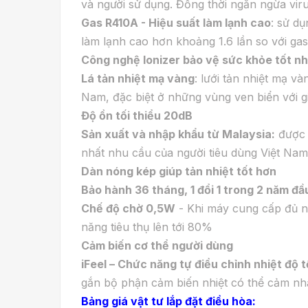
và người sử dụng. Đồng thời ngăn ngừa viru
Gas R410A - Hiệu suất làm lạnh cao
: sử d
làm lạnh cao hơn khoảng 1.6 lần so với gas
Công nghệ Ionizer bảo vệ sức khỏe tốt nh
Lá tản nhiệt mạ vàng
: lưới tản nhiệt mạ v
Nam, đặc biệt ở những vùng ven biển với gió
Độ ồn tối thiểu 20dB
Sản xuất và nhập khẩu từ Malaysia
:
được 
nhất nhu cầu của người tiêu dùng Việt Nam.
Dàn nóng kép giúp tản nhiệt tốt hơn
Bảo hành 36 tháng, 1 đổi 1 trong 2 năm đầ
Chế độ chờ 0,5W
- Khi máy cung cấp đủ nh
năng tiêu thụ lên tới 80%
Cảm biến cơ thể người dùng
iFeel – Chức năng tự điều chỉnh nhiệt độ t
gắn bộ phận cảm biến nhiệt có thể cảm nhậ
Bảng giá vật tư lắp đặt điều hòa: