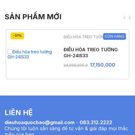
SẢN PHẨM MỚI
-31%
CÒN HÀNG
ĐIỀU HÒA TREO TƯỜNG
ĐIỀU HÒA TREO TƯỜNG
GH-24IS33
17,150,000
24,990,000 đ
LIÊN HỆ
dieuhoaquocbao@gmail.com
-
083.212.2222
Chúng tôi luôn sẵn sàng để tư vấn & giải đáp mọi thắc
mắc của bạn.