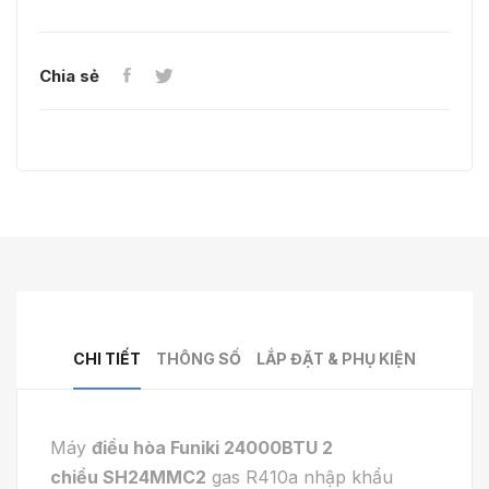
Chia sẻ
CHI TIẾT
THÔNG SỐ
LẮP ĐẶT & PHỤ KIỆN
Máy
điều hòa Funiki 24000BTU 2
chiều SH24MMC2
gas R410a nhập khẩu