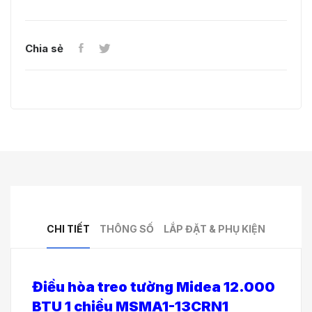
Chia sẻ
CHI TIẾT
THÔNG SỐ
LẮP ĐẶT & PHỤ KIỆN
Điều hòa treo tường Midea 12.000
BTU 1 chiều MSMA1-13CRN1