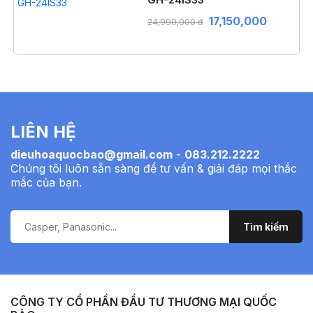
17,150,000
24,990,000 đ
LIÊN HỆ
dieuhoaquocbao@gmail.com
-
083.212.2222
Chúng tôi luôn sẵn sàng để tư vấn & giải đáp mọi thắc
mắc của bạn.
CÔNG TY CỔ PHẦN ĐẦU TƯ THƯƠNG MẠI QUỐC