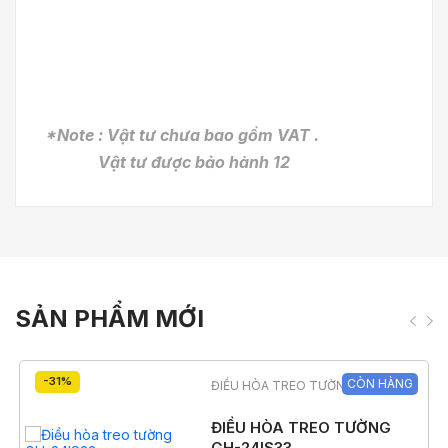
*Note : Vật tư chưa bao gồm VAT .
Vật tư được bảo hành 12
SẢN PHẨM MỚI
-31%
CÒN HÀNG
ĐIỀU HÒA TREO TƯỜNG
ĐIỀU HÒA TREO TƯỜNG
GH-24IS33