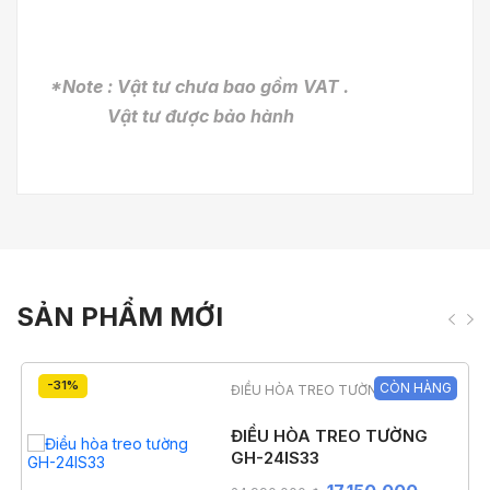
*Note : Vật tư chưa bao gồm VAT .
Vật tư được bảo hành
SẢN PHẨM MỚI
-31%
CÒN HÀNG
ĐIỀU HÒA TREO TƯỜNG
ĐIỀU HÒA TREO TƯỜNG
GH-24IS33