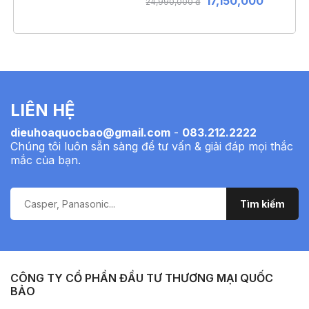
17,150,000
24,990,000 đ
LIÊN HỆ
dieuhoaquocbao@gmail.com
-
083.212.2222
Chúng tôi luôn sẵn sàng để tư vấn & giải đáp mọi thắc
mắc của bạn.
CÔNG TY CỔ PHẦN ĐẦU TƯ THƯƠNG MẠI QUỐC
BẢO