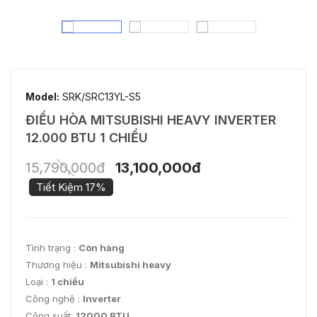
Model:
SRK/SRC13YL-S5
ĐIỀU HÒA MITSUBISHI HEAVY INVERTER
12.000 BTU 1 CHIỀU
15,790,000đ
13,100,000đ
Tiết Kiệm 17%
Tình trạng :
Còn hàng
Thương hiệu :
Mitsubishi heavy
Loại :
1 chiều
Công nghệ :
Inverter
Công suất:
12000 BTU