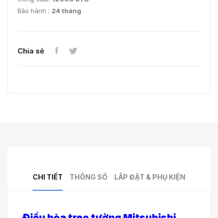
Bảo hành :
24 tháng
Chia sẻ
CHI TIẾT
THÔNG SỐ
LẮP ĐẶT & PHỤ KIỆN
Điều hòa treo tường Mitsubishi