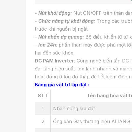
- Nút khởi động
:
Nút ON/OFF trên thân dàn 
- Chức năng tự khởi động
:
Trong các trườn
trước khi nguồn bị ngắt.
- Nút nhấn dạ quang
:
Bộ điều khiển từ từ x
- Ion 24h:
phần thân máy được phủ một lớp 
hại đến sức khỏe.
DC PAM Inverter
: Công nghệ biến tần DC P
đa, tăng hiệu suất làm lạnh nhanh và mạnh 
hoạt động ở tốc độ thấp để tiết kiệm điện n
Bảng giá vật tư lắp đặt :
STT
Tên hàng hóa vật t
1
Nhân công lắp đặt
2
Ống dẫn Gas thương hiệu ALIANG 