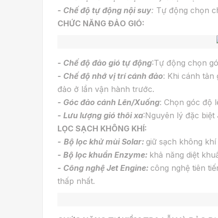
- Chế độ tự động nội suy
:
Tự động chọn chế
CHỨC NĂNG ĐẢO GIÓ:
- Chế độ đảo gió tự động
:Tự động chọn góc
- Chế độ nhớ vị trí cánh đảo
: Khi cánh tản
đảo ở lần vận hành trước.
- Góc đảo cánh Lên/Xuống
: Chọn góc độ 
- Lưu lượng gió thôi xa
:Nguyên lý đặc biệt 
LỌC SẠCH KHÔNG KHÍ:
-
Bộ lọc khử mùi Solar:
giữ sạch không khí
- Bộ lọc khuẩn Enzyme:
khả năng diệt khu
- Công nghệ Jet Engine:
công nghệ tiên tiế
thấp nhất.