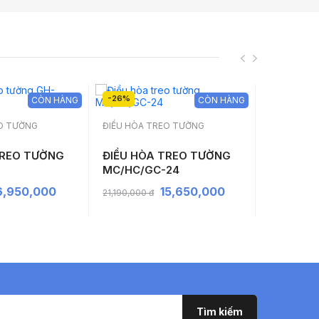
-26%
-26%
CÒN HÀNG
CÒN HÀNG
EO TƯỜNG
ĐIỀU HÒA TREO TƯỜNG
ĐIỀU HÒA 
TREO TƯỜNG
ĐIỀU HÒA TREO TƯỜNG
ĐIỀU HÒ
MC/HC/GC-24
MC/HC/G
6,950,000
15,650,000
21,190,000 đ
17,290,000 