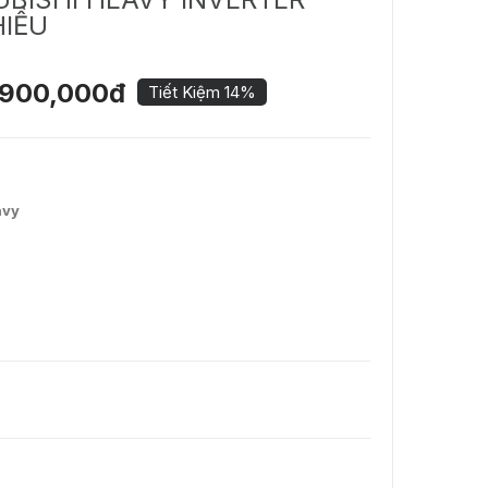
HIỀU
,900,000đ
Tiết Kiệm 14%
avy