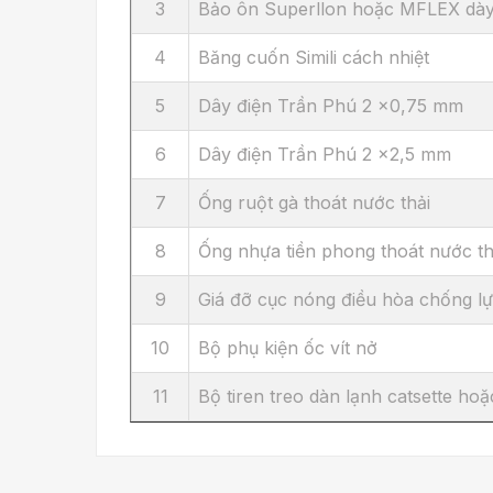
3
Bảo ôn Superllon hoặc MFLEX dà
4
Băng cuốn Simili cách nhiệt
5
Dây điện Trần Phú 2 x0,75 mm
6
Dây điện Trần Phú 2 x2,5 mm
7
Ống ruột gà thoát nước thải
8
Ống nhựa tiền phong thoát nước th
9
Giá đỡ cục nóng điều hòa chống l
10
Bộ phụ kiện ốc vít nở
11
Bộ tiren treo dàn lạnh catsette hoặ