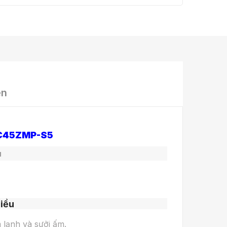
ện
SRC45ZMP-S5
 lạnh và sưởi ấm.