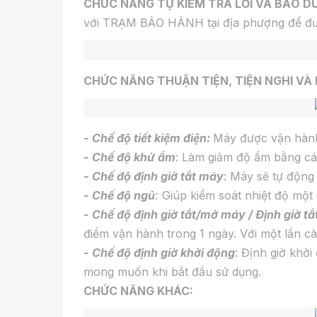
CHỨC NĂNG TỰ KIỂM TRA LỖI VÀ BẢO 
với TRẠM BẢO HÀNH tại địa phượng để đượ
CHỨC NĂNG THUẬN TIỆN, TIỆN NGHI VÀ 
- Chế độ tiết kiệm điện:
Máy được vận hành ở
- Chế độ khử ẩm
: Làm giảm độ ẩm bằng các
- Chế độ định giờ tắt máy
: Máy sẽ tự động 
- Chế độ ngủ
:
Giúp kiểm soát nhiệt độ một 
- Chế độ định giờ tắt/mở máy / Định giờ 
điểm vận hành trong 1 ngày. Với một lần cài
- Chế độ định giờ khởi động
: Định giờ khở
mong muốn khi bắt đầu sử dụng.
CHỨC NĂNG KHÁC: