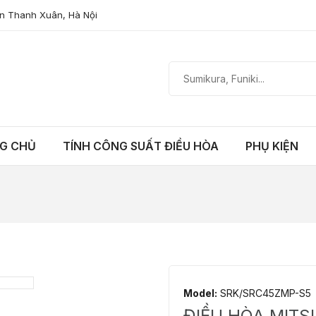
n Thanh Xuân, Hà Nội
G CHỦ
TÍNH CÔNG SUẤT ĐIỀU HÒA
PHỤ KIỆN
Model:
SRK/SRC45ZMP-S5
ĐIỀU HÒA MITS