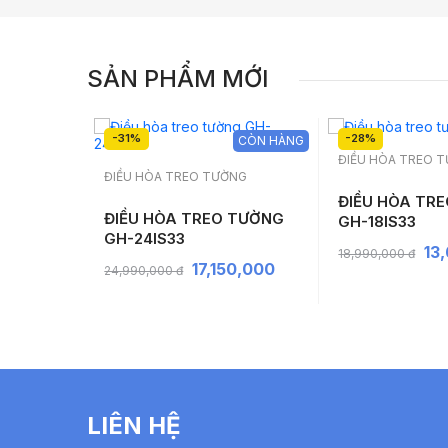
SẢN PHẨM MỚI
-31%
-28%
CÒN HÀNG
CÒN HÀNG
ĐIỀU HÒA TREO 
NG
ĐIỀU HÒA TREO TƯỜNG
ĐIỀU HÒA TR
 TƯỜNG
ĐIỀU HÒA TREO TƯỜNG
GH-18IS33
GH-24IS33
13
18,990,000 đ
,000
17,150,000
24,990,000 đ
LIÊN HỆ