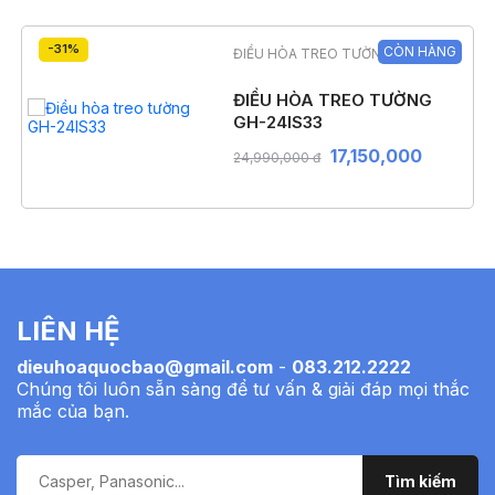
-31%
CÒN HÀNG
ĐIỀU HÒA TREO TƯỜNG
ĐIỀU HÒA TREO TƯỜNG
GH-24IS33
17,150,000
24,990,000 đ
LIÊN HỆ
dieuhoaquocbao@gmail.com
-
083.212.2222
Chúng tôi luôn sẵn sàng để tư vấn & giải đáp mọi thắc
mắc của bạn.