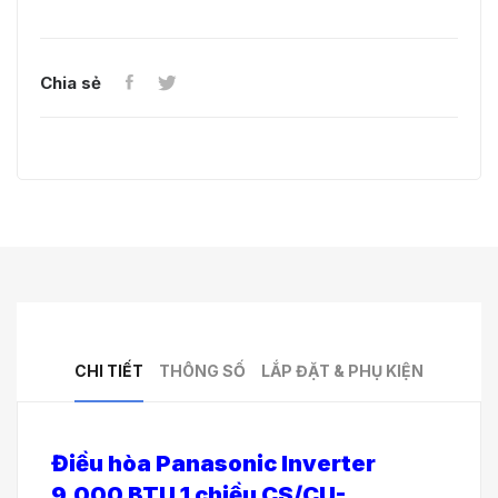
Chia sẻ
CHI TIẾT
THÔNG SỐ
LẮP ĐẶT & PHỤ KIỆN
Điều hòa Panasonic Inverter
9.000 BTU 1 chiều CS/CU-