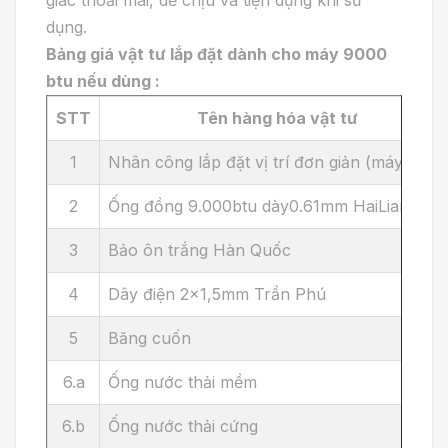
giác thoải mái, dễ chịu và tiện dụng khi sử
dụng.
Bảng giá vật tư lắp đặt dành cho máy 9000
btu nếu dùng :
STT
Tên hàng hóa vật tư
1
Nhân công lắp đặt vị trí đơn giản (máy mới )
2
Ống đồng 9.000btu dày0.61mm HaiLiang
3
Bảo ôn trắng Hàn Quốc
4
Dây điện 2x1,5mm Trần Phú
5
Băng cuốn
6.a
Ống nước thải mềm
6.b
Ống nước thải cứng