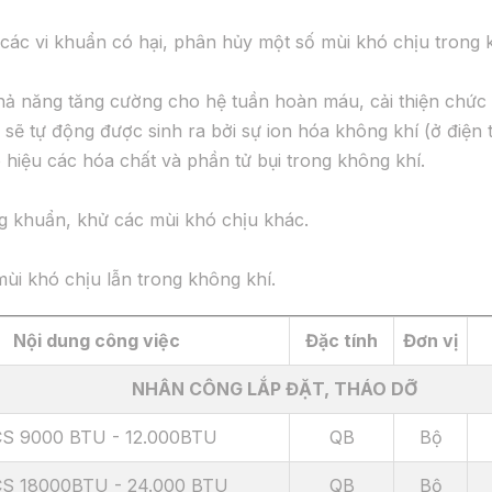
 các vi khuẩn có hại, phân hủy một số mùi khó chịu trong k
khả năng tăng cường cho hệ tuần hoàn máu, cải thiện chứ
n sẽ tự động được sinh ra bởi sự ion hóa không khí (ở điện
hiệu các hóa chất và phần tử bụi trong không khí.
ng khuẩn, khử các mùi khó chịu khác.
ùi khó chịu lẫn trong không khí.
Nội dung công việc
Đặc tính
Đơn vị
NHÂN CÔNG LẮP ĐẶT, THÁO DỠ
CS 9000 BTU - 12.000BTU
QB
Bộ
CS 18000BTU - 24.000 BTU
QB
Bộ