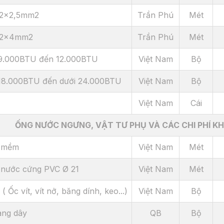
 2x2,5mm2
Trần Phú
Mét
 2x4mm2
Trần Phú
Mét
 9.000BTU đến 12.000BTU
Việt Nam
Bộ
 18.000BTU đến dưới 24.000BTU
Việt Nam
Bộ
Việt Nam
Cái
ỐNG NƯỚC NGƯNG, VẬT TƯ PHỤ VÀ CÁC CHI PHÍ K
 mềm
Việt Nam
Mét
 nước cứng PVC Ø 21
Việt Nam
Mét
( Ốc vít, vít nở, băng dính, keo...)
Việt Nam
Bộ
ang dây
QB
Bộ