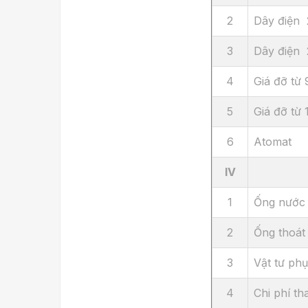
2
Dây điện
3
Dây điện
4
Giá đỡ từ
5
Giá đỡ từ
6
Atomat
IV
1
Ống nước
2
Ống thoát
3
Vật tư phụ 
4
Chi phí th