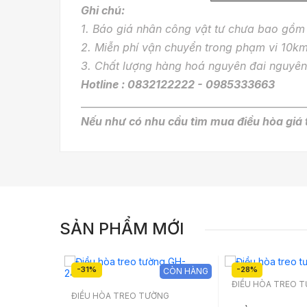
Ghi chú:
1. Báo giá nhân công vật tư chưa bao gồ
2. Miễn phí vận chuyển trong phạm vi 10km
3. Chất lượng hàng hoá nguyên đai nguyê
Hotline : 0832122222 - 0985333663
_______________________________________________
Nếu như có nhu cầu tìm mua điều hòa giá 
SẢN PHẨM MỚI
-31%
-28%
CÒN HÀNG
CÒN HÀNG
ĐIỀU HÒA TREO 
NG
ĐIỀU HÒA TREO TƯỜNG