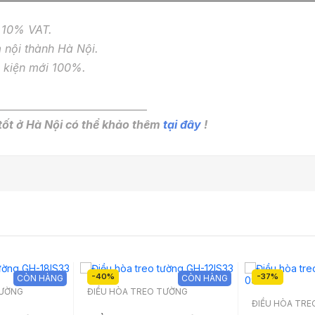
m 10% VAT
.
 nội thành Hà Nội
.
n kiện mới 100%
.
______________________________
tốt ở Hà Nội có thể khảo thêm
tại đây
!
-40%
-37%
CÒN HÀNG
CÒN HÀNG
TƯỜNG
ĐIỀU HÒA TREO TƯỜNG
ĐIỀU HÒA TR