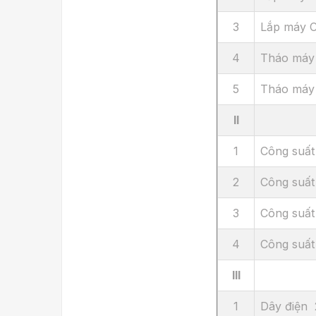
3
Lắp máy 
4
Tháo máy
5
Tháo máy
II
1
Công suấ
2
Công suất
3
Công suấ
4
Công suấ
III
1
Dây điện