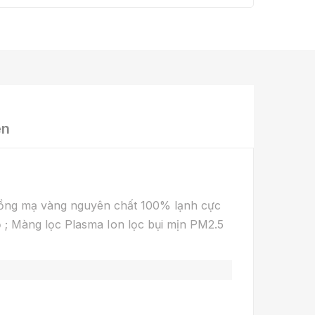
ện
 đồng mạ vàng nguyên chất 100% lạnh cực
ộ ; Màng lọc Plasma Ion lọc bụi mịn PM2.5