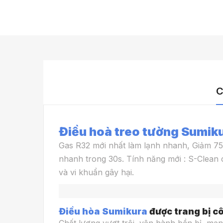
C
Điều hoà treo tường Sumik
Gas R32 mới nhất làm lạnh nhanh, Giảm 75
nhanh trong 30s. Tính năng mới : S-Clean 
và vi khuẩn gây hại.
Điều hòa Sumikura
được trang bị c
Chất lượng vượt trội, vận hành bền bỉ, mạ