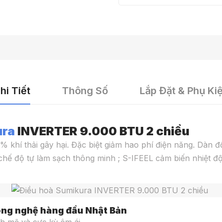
hi Tiết
Thông Số
Lắp Đặt & Phụ Ki
ura
INVERTER 9.000 BTU 2 chiều
% khí thải gây hại. Đặc biệt giảm hao phí điện năng. Dàn
chế độ tự làm sạch thông minh ; S-IFEEL cảm biến nhiệt đ
ông nghệ hàng đầu Nhật Bản
nh mẽ và cực kỳ êm ái.