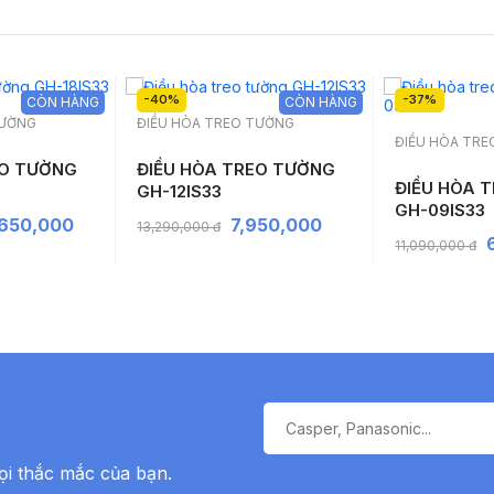
-40%
-37%
CÒN HÀNG
CÒN HÀNG
TƯỜNG
ĐIỀU HÒA TREO TƯỜNG
ĐIỀU HÒA TR
EO TƯỜNG
ĐIỀU HÒA TREO TƯỜNG
ĐIỀU HÒA 
GH-12IS33
GH-09IS33
,650,000
7,950,000
13,290,000 đ
11,090,000 đ
ọi thắc mắc của bạn.