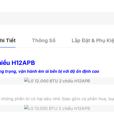
hi Tiết
Thông Số
Lắp Đặt & Phụ Ki
hiều H12APB
g trọng, vận hành êm ái bền bị với độ ổn định cao
uả những phần tử có hại siêu nhỏ (bao gồm cả phấn hoa, bụ