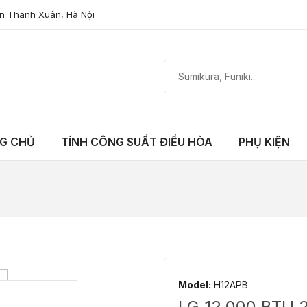
n Thanh Xuân, Hà Nội
G CHỦ
TÍNH CÔNG SUẤT ĐIỀU HÒA
PHỤ KIỆN
Model:
H12APB
LG 12.000 BTU 