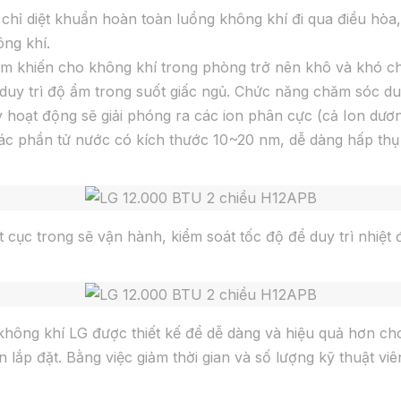
chỉ diệt khuẩn hoàn toàn luồng không khí đi qua điều hòa,
ông khí.
m khiến cho không khí trong phòng trở nên khô và khó chị
 duy trì độ ẩm trong suốt giấc ngủ. Chức năng chăm sóc d
y hoạt động sẽ giải phóng ra các ion phân cực (cả Ion dươn
ác phần tử nước có kích thước 10~20 nm, dễ dàng hấp thụ
cục trong sẽ vận hành, kiểm soát tốc độ để duy trì nhiệt
hông khí LG được thiết kế để dễ dàng và hiệu quả hơn cho
lắp đặt. Bằng việc giảm thời gian và số lượng kỹ thuật viê