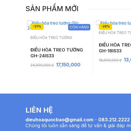
SẢN PHẨM MỚI
-31%
-28%
CÒN HÀNG
CÒN HÀNG
ĐIỀU HÒA TREO 
NG
ĐIỀU HÒA TREO TƯỜNG
ĐIỀU HÒA TR
 TƯỜNG
ĐIỀU HÒA TREO TƯỜNG
GH-18IS33
GH-24IS33
13
18,990,000 đ
,000
17,150,000
24,990,000 đ
LIÊN HỆ
dieuhoaquocbao@gmail.com
-
083.212.2222
Chúng tôi luôn sẵn sàng để tư vấn & giải đáp m