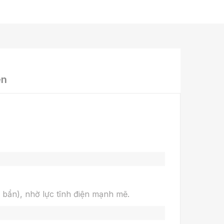
ện
i bẩn), nhờ lực tĩnh điện mạnh mẽ.