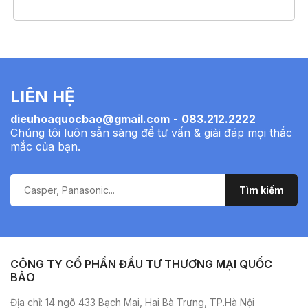
LIÊN HỆ
dieuhoaquocbao@gmail.com
-
083.212.2222
Chúng tôi luôn sẵn sàng để tư vấn & giải đáp mọi thắc
mắc của bạn.
CÔNG TY CỔ PHẦN ĐẦU TƯ THƯƠNG MẠI QUỐC
BẢO
Địa chỉ: 14 ngõ 433 Bạch Mai, Hai Bà Trưng, TP.Hà Nội