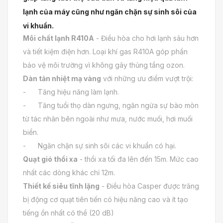
lạnh của máy cũng như ngăn chặn sự sinh sôi của
vi khuẩn.
Môi chất lạnh R410A
- Điều hòa cho hơi lạnh sâu hơn
và tiết kiệm điện hơn. Loại khí gas R410A góp phần
bảo vệ môi trường vì không gây thủng tầng ozon.
Dàn tản nhiệt mạ vàng
với những ưu điểm vượt trội:
- Tăng hiệu năng làm lạnh.
- Tăng tuổi thọ dàn ngưng, ngăn ngừa sự bào mòn
từ tác nhân bên ngoài như mưa, nước muối, hơi muối
biển.
- Ngăn chặn sự sinh sôi các vi khuẩn có hại.
Quạt gió thổi xa
- thổi xa tối đa lên đến 15m. Mức cao
nhất các dòng khác chỉ 12m.
Thiết kế siêu tĩnh lặng
- Điều hòa Casper được trăng
bị động cơ quạt tiên tiến có hiệu năng cao và ít tạo
tiếng ồn nhất có thể (20 dB)