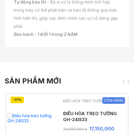
Tự động báo lỗi
- Bộ vi xử lý thông minh tích hợp
trong máy có thể phát hiện và báo lỗi thông qua màn
hình hiển thị, giúp xác định chính xác sự cố đang gặp
phải.
Bảo hành - 1 ĐỔI 1 trong 2 NĂM
SẢN PHẨM MỚI
-31%
CÒN HÀNG
ĐIỀU HÒA TREO TƯỜNG
ĐIỀU HÒA TREO TƯỜNG
GH-24IS33
17,150,000
24,990,000 đ