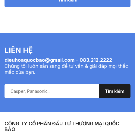
LIÊN HỆ
dieuhoaquocbao@gmail.com
-
083.212.2222
Chúng tôi luôn sẵn sàng để tư vấn & giải đáp mọi thắc
mắc của bạn.
CÔNG TY CỔ PHẦN ĐẦU TƯ THƯƠNG MẠI QUỐC
BẢO