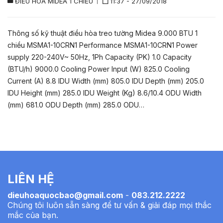
ĐIỀU HÒA MIDEA 1 CHIỀU
11:37 - 27/09/2018
Thông số kỹ thuật điều hòa treo tường Midea 9.000 BTU 1
chiều MSMA1-10CRN1 Performance MSMA1-10CRN1 Power
supply 220-240V~ 50Hz, 1Ph Capacity (PK) 1.0 Capacity
(BTU/h) 9000.0 Cooling Power Input (W) 825.0 Cooling
Current (A) 8.8 IDU Width (mm) 805.0 IDU Depth (mm) 205.0
IDU Height (mm) 285.0 IDU Weight (Kg) 8.6/10.4 ODU Width
(mm) 681.0 ODU Depth (mm) 285.0 ODU…
LIÊN HỆ
dieuhoaquocbao@gmail.com
-
083.212.2222
Chúng tôi luôn sẵn sàng để tư vấn & giải đáp mọi thắc
mắc của bạn.